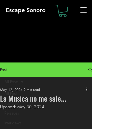
Escape Sonoro
Post
All Posts
May 12, 2024
2 min read
All Posts
La Musica no me sale...
Reviews
Updated:
May 30, 2024
Reissues
Interviews