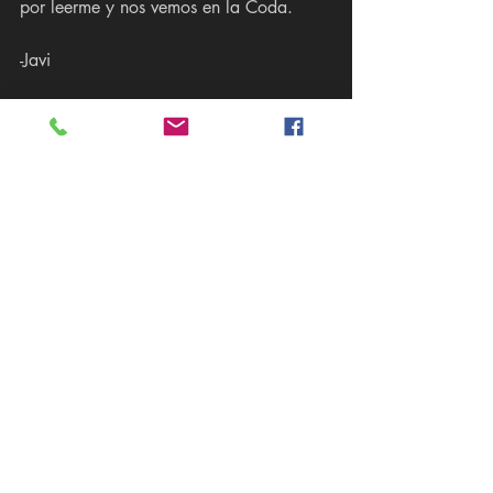
por leerme y nos vemos en la Coda.  
-Javi
Recent Posts
See All